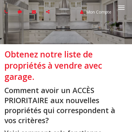
Mon Compte
Basc
la
navi
Obtenez notre liste de
propriétés à vendre avec
garage.
Comment avoir un
ACCÈS
PRIORITAIRE
aux nouvelles
propriétés qui correspondent à
vos critères?