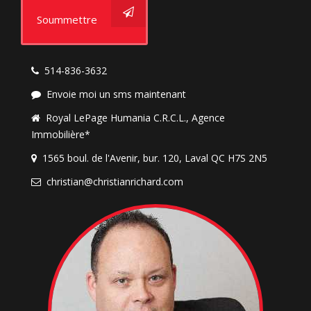
Soummettre
514-836-3632
Envoie moi un sms maintenant
Royal LePage Humania C.R.C.L., Agence
Immobilière*
1565 boul. de l'Avenir, bur. 120, Laval QC H7S 2N5
christian@christianrichard.com