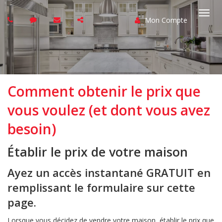
Mon Compte
Basc
la
navi
Comment obtenir le prix que
vous voulez (et dont vous avez
besoin)
Établir le prix de votre maison
Ayez un accès instantané GRATUIT en
remplissant le formulaire sur cette
page.
Lorsque vous décidez de vendre votre maison, établir le prix que