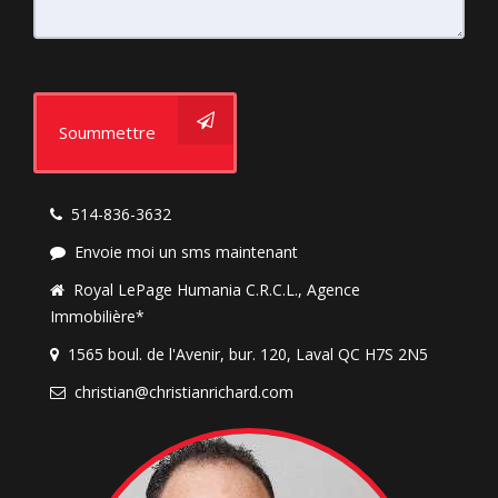
Soummettre
514-836-3632
Envoie moi un sms maintenant
Royal LePage Humania C.R.C.L., Agence
Immobilière*
1565 boul. de l'Avenir, bur. 120, Laval QC H7S 2N5
christian@christianrichard.com