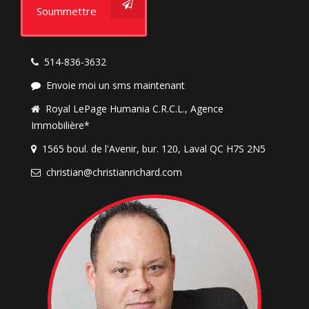
Soummettre
514-836-3632
Envoie moi un sms maintenant
Royal LePage Humania C.R.C.L., Agence
Immobilière*
1565 boul. de l'Avenir, bur. 120, Laval QC H7S 2N5
christian@christianrichard.com