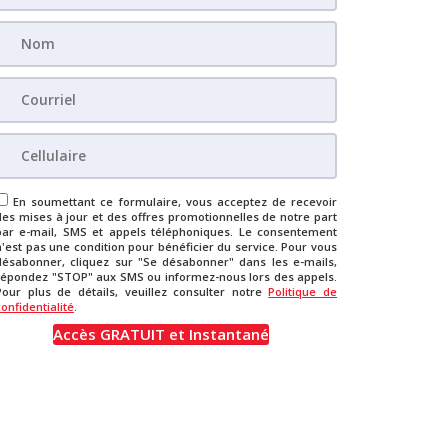
En soumettant ce formulaire, vous acceptez de recevoir
des mises à jour et des offres promotionnelles de notre part
par e-mail, SMS et appels téléphoniques. Le consentement
n'est pas une condition pour bénéficier du service. Pour vous
désabonner, cliquez sur "Se désabonner" dans les e-mails,
répondez "STOP" aux SMS ou informez-nous lors des appels.
Pour plus de détails, veuillez consulter notre
Politique de
confidentialité
.