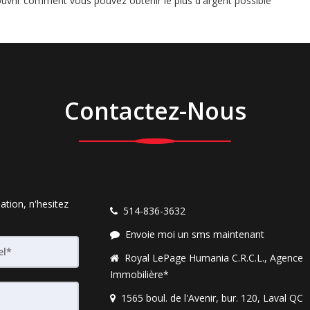
vrir comment vous pouvez obtenir le plus d'argent possible
Contactez-Nous
ation, n'hesitez
514-836-3632
Envoie moi un sms maintenant
Royal LePage Humania C.R.C.L., Agence
Immobilière*
1565 boul. de l'Avenir, bur. 120, Laval QC