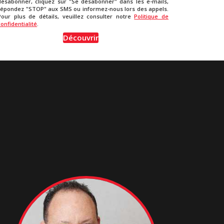
désabonner, cliquez sur "Se désabonner" dans les e-mails,
répondez "STOP" aux SMS ou informez-nous lors des appels.
Pour plus de détails, veuillez consulter notre
Politique de
confidentialité
.