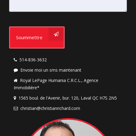
Soummettre
514-836-3632
Envoie moi un sms maintenant
Royal LePage Humania C.R.C.L., Agence
Immobilière*
1565 boul. de l'Avenir, bur. 120, Laval QC H7S 2N5
christian@christianrichard.com