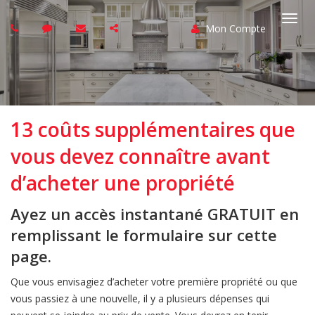
Mon Compte
Basc
la
navi
13 coûts supplémentaires que
vous devez connaître avant
d’acheter une propriété
Ayez un accès instantané GRATUIT en
remplissant le formulaire sur cette
page.
Que vous envisagiez d’acheter votre première propriété ou que
vous passiez à une nouvelle, il y a plusieurs dépenses qui