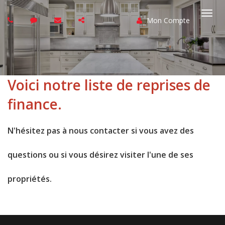
Mon Compte
Basc
la
navi
Voici notre liste de reprises de
finance.
N'hésitez pas à nous contacter si vous avez des
questions ou si vous désirez visiter l'une de ses
propriétés.