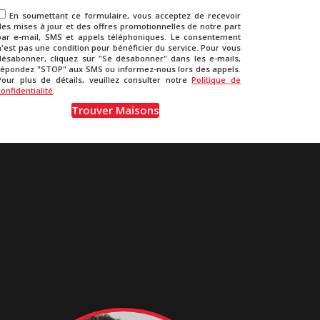
En soumettant ce formulaire, vous acceptez de recevoir
des mises à jour et des offres promotionnelles de notre part
par e-mail, SMS et appels téléphoniques. Le consentement
n'est pas une condition pour bénéficier du service. Pour vous
désabonner, cliquez sur "Se désabonner" dans les e-mails,
répondez "STOP" aux SMS ou informez-nous lors des appels.
Pour plus de détails, veuillez consulter notre
Politique de
confidentialité
.