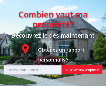
Combien vaut ma
propriété?
Découvrez le dès maintenant
Obtenez un rapport
personnalisé
Localiser ma propriété!